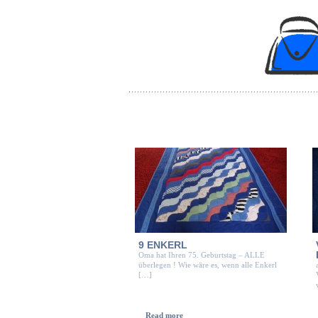
9 ENKERL
Oma hat Ihren 75. Geburtstag – ALLE
überlegen ! Wie wäre es, wenn alle Enkerl
[…]
Read more