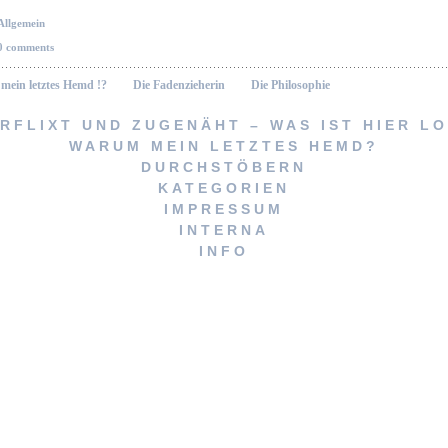
Allgemein
0 comments
 mein letztes Hemd !?
Die Fadenzieherin
Die Philosophie
RFLIXT UND ZUGENÄHT – WAS IST HIER L
WARUM MEIN LETZTES HEMD?
Vernähte Geschichten
DURCHSTÖBERN
KATEGORIEN
Stöbere nach
icheres Geschenk? Wohl kaum!
IMPRESSUM
INTERNA
INFO