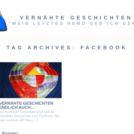
VERNÄHTE GESCHICHTEN
"MEIN LETZTES HEMD GEB ICH GE
TAG ARCHIVES:
FACEBOOK
VERNÄHTE GESCHICHTEN
ENDLICH AUCH…
auf Facebook! Unterstütze mich und die
Vernähten Geschichten auch Facebook. Das
wäre wirklich toll! Hier […]
Read more