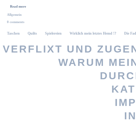
Read more
Allgemein
0 comments
Taschen
Quilts
Spielereien
Wirklich mein letztes Hemd !?
Die Fad
VERFLIXT UND ZUGEN
WARUM MEI
Vernähte 
DURC
KAT
Stöbere nach
IM
persönlicheres Geschenk? Woh
I