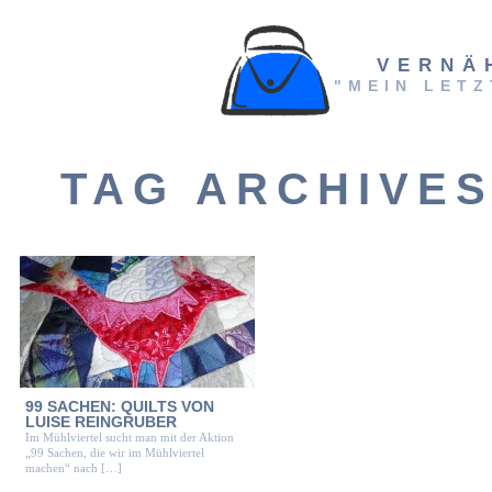
VERNÄ
"MEIN LETZ
TAG ARCHIVE
99 SACHEN: QUILTS VON
LUISE REINGRUBER
Im Mühlviertel sucht man mit der Aktion
„99 Sachen, die wir im Mühlviertel
machen“ nach […]