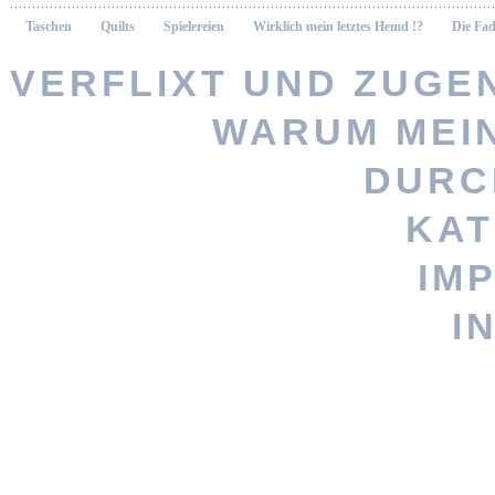
Taschen
Quilts
Spielereien
Wirklich mein letztes Hemd !?
Die Fad
VERFLIXT UND ZUGEN
WARUM MEI
Vernähte 
DURC
KAT
Stöbere nach
IM
persönlicheres Geschenk? Woh
I