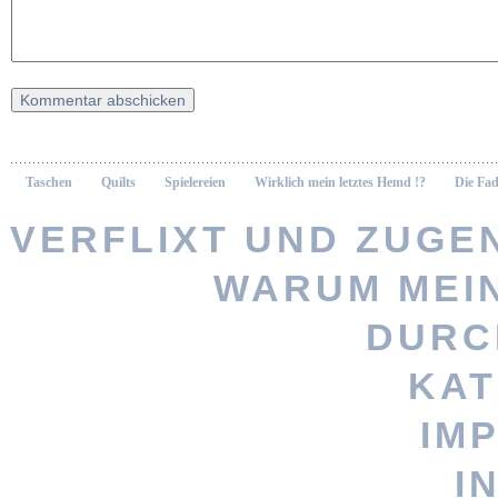
Taschen
Quilts
Spielereien
Wirklich mein letztes Hemd !?
Die Fad
VERFLIXT UND ZUGEN
WARUM MEI
Vernähte 
DURC
KAT
Stöbere nach
IM
persönlicheres Geschenk? Woh
I