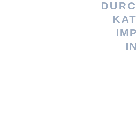
DURC
KAT
Stöbere nach
IM
persönlicheres Geschenk? Woh
I