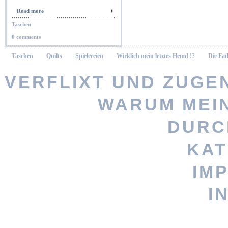
Read more
Taschen
0 comments
Taschen
Quilts
Spielereien
Wirklich mein letztes Hemd !?
Die Fad
VERFLIXT UND ZUGEN
WARUM MEI
Vernähte 
DURC
KAT
Stöbere nach
IM
persönlicheres Geschenk? Woh
I