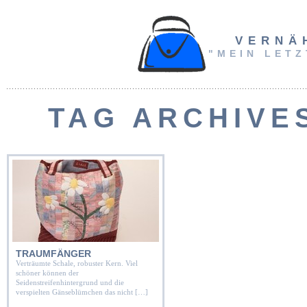
VERNÄ
"MEIN LETZ
TAG ARCHIVE
TRAUMFÄNGER
Verträumte Schale, robuster Kern. Viel
schöner können der
Seidenstreifenhintergrund und die
verspielten Gänseblümchen das nicht […]