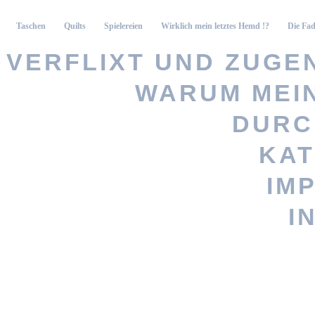
Taschen
Quilts
Spielereien
Wirklich mein letztes Hemd !?
Die Fad
VERFLIXT UND ZUGEN
WARUM MEI
Vernähte 
DURC
KAT
Stöbere nach
IM
persönlicheres Geschenk? Woh
I