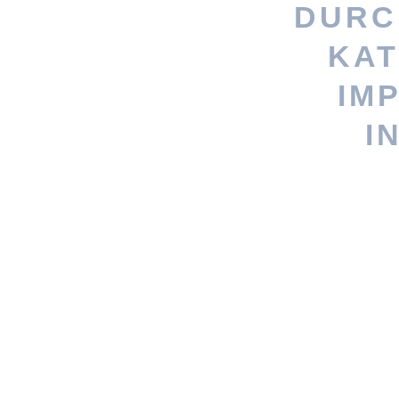
DURC
KAT
Stöbere nach
IM
persönlicheres Geschenk? Woh
I