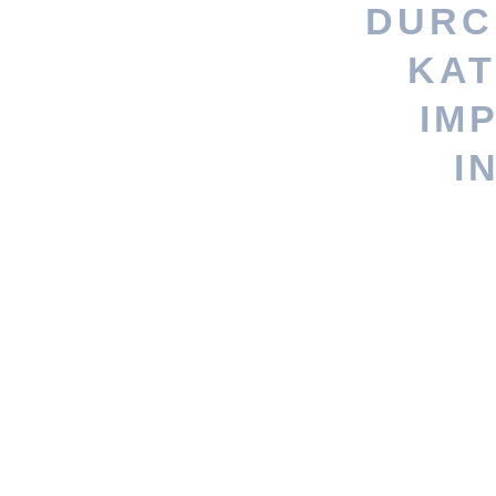
DURC
KAT
Stöbere nach
IM
persönlicheres Geschenk? Woh
I