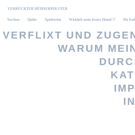
VERRÜCKTER HÜHNERPOLSTER
Taschen
Quilts
Spielereien
Wirklich mein letztes Hemd !?
Die Fad
VERFLIXT UND ZUGEN
WARUM MEI
Vernähte 
DURC
KAT
Stöbere nach
IM
persönlicheres Geschenk? Woh
I