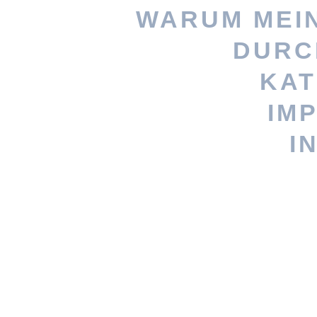
WARUM MEI
Vernähte 
DURC
KAT
Stöbere nach
IM
persönlicheres Geschenk? Woh
I